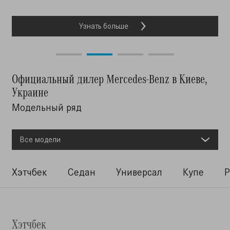
2025 года
Узнать больше
Узнать больше
Узнать больше
Узнать больше
Официальный дилер Mercedes-Benz в Киеве,
Украине
Модельный ряд
Все модели
Хэтчбек
Седан
Универсал
Купе
Р
Хэтчбек