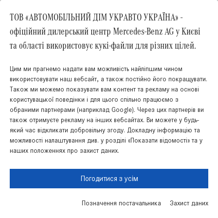
ТОВ «АВТОМОБІЛЬНИЙ ДІМ УКРАВТО УКРАЇНА» -
офіційний дилерський центр Mercedes-Benz AG у Києві
та області використовує кукі-файли для різних цілей.
EQE SUV
Цим ми прагнемо надати вам можливість найліпшим чином
Від : 4 982 857.05 грн
використовувати наш вебсайт, а також постійно його покращувати.
Також ми можемо показувати вам контент та рекламу на основі
користувацької поведінки і для цього спільно працюємо з
обраними партнерами (наприклад Google). Через цих партнерів ви
також отримуєте рекламу на інших вебсайтах. Ви можете у будь-
який час відкликати добровільну згоду. Докладну інформацію та
можливості налаштування див. у розділі «Показати відомості» та у
наших положеннях про захист даних.
Погодитися з усім
Позначення постачальника
Захист даних
Запис на сервic
Пошук запчастин
Акції
Зв’язатись з нами