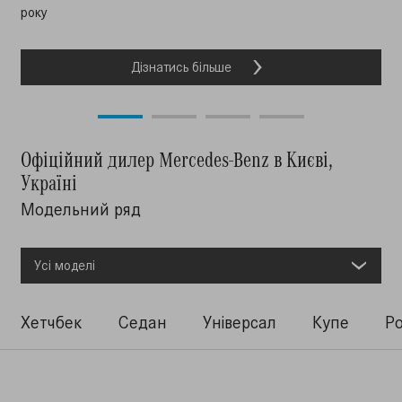
року
Дізнатись більше
Дізнатись більше
Дізнатись більше
Дізнатись більше
Офіційний дилер Mercedes-Benz в Києві,
Україні
Модельний ряд
Уci моделi
Хетчбек
Седан
Універсал
Купе
Р
Хетчбек