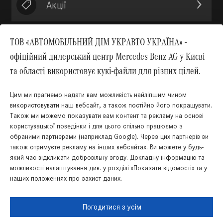
Акції
ТОВ «АВТОМОБІЛЬНИЙ ДІМ УКРАВТО УКРАЇНА» -
офіційний дилерський центр Mercedes-Benz AG у Києві
Вгору
та області використовує кукі-файли для різних цілей.
Цим ми прагнемо надати вам можливість найліпшим чином
використовувати наш вебсайт, а також постійно його покращувати.
Також ми можемо показувати вам контент та рекламу на основі
користувацької поведінки і для цього спільно працюємо з
обраними партнерами (наприклад Google). Через цих партнерів ви
також отримуєте рекламу на інших вебсайтах. Ви можете у будь-
який час відкликати добровільну згоду. Докладну інформацію та
Українська
Російська
можливості налаштування див. у розділі «Показати відомості» та у
наших положеннях про захист даних.
Правова інформація
Cookies
Захист даних
Мапа сайту
Погодитися з усім