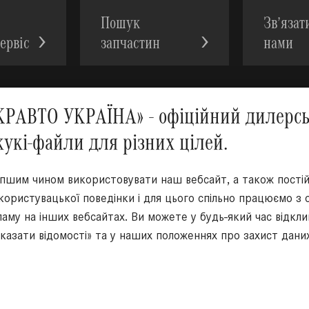
Пошук
Зв’язат
ервic
запчастин
нами
АВТО УКРАЇНА» - офіційний дилерськ
кукі-файли для різних цілей.
Ми у с
іпшим чином використовувати наш вебсайт, а також пост
 користувацької поведінки і для цього спільно працюємо з
аму на інших вебсайтах. Ви можете у будь-який час відкл
оказати відомості» та у наших положеннях про захист дани