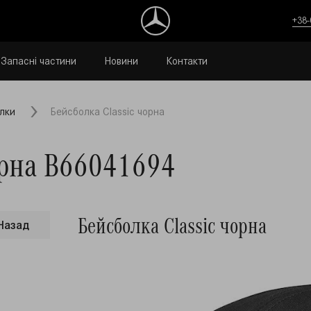
+38-
Запасні частини
Новини
Контакти
лки
Бейсболка Classic чорна
орна B66041694
Бейсболка Classic чорна
Назад