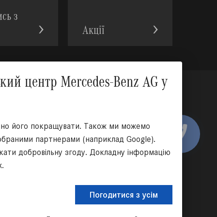
ись з
Акції
Вгору
ий центр Mercedes-Benz AG у
оціальних мережах:
ійно його покращувати. Також ми можемо
КНОПКА
 обраними партнерами (наприклад Google).
ЗВ'ЯЗКУ
икати добровільну згоду. Докладну інформацію
х.
Погодитися з усім