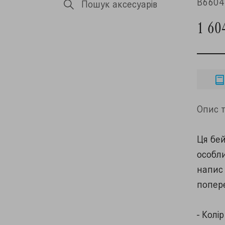
B6604
Пошук аксесуарів
1 60
Опис т
Ця бей
особл
напис 
попер
- Колі