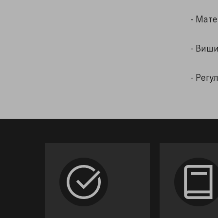
- Мате
- Виши
- Регу