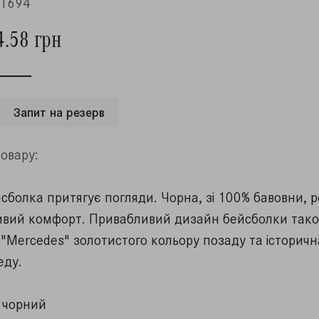
1694
4.58 грн
Запит на резерв
овару:
сболка притягує погляди.
Чорна, зі 100% бавовни, 
ивий комфорт.
Привабливий дизайн бейсболки тако
"Mercedes" золотистого кольору позаду та історичн
еду.
р чорний