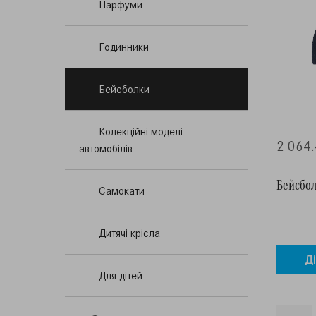
Парфуми
Годинники
Бейсболки
Колекційні моделі
2 064.
автомобілів
Бейсбол
Самокати
Дитячi крісла
Д
Для дітей