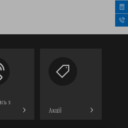
ись з
Акції