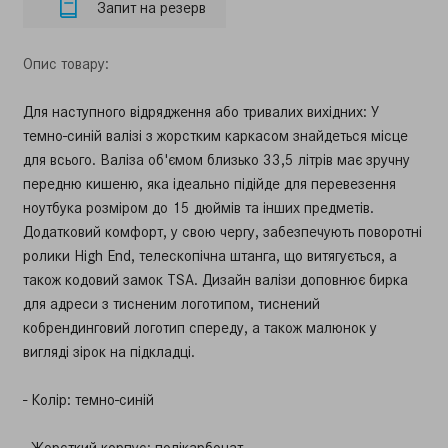
Запит на резерв
Опис товару:
Для наступного відрядження або тривалих вихідних: У
темно-синій валізі з жорстким каркасом знайдеться місце
для всього.
Валіза об'ємом близько 33,5 літрів має зручну
передню кишеню, яка ідеально підійде для перевезення
ноутбука розміром до 15 дюймів та інших предметів.
Додатковий комфорт, у свою чергу, забезпечують поворотні
ролики High End, телескопічна штанга, що витягується, а
також кодовий замок TSA.
Дизайн валізи доповнює бирка
для адреси з тисненим логотипом, тиснений
кобрендинговий логотип спереду, а також малюнок у
вигляді зірок на підкладці.
- Колір: темно-синій
- Жорсткий корпус: полікарбонат