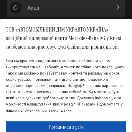
Акції
ТОВ «АВТОМОБІЛЬНИЙ ДІМ УКРАВТО УКРАЇНА» -
офіційний дилерський центр Mercedes-Benz AG у Києві
Вгору
та області використовує кукі-файли для різних цілей.
Цим ми прагнемо надати вам можливість найліпшим чином
використовувати наш вебсайт, а також постійно його покращувати.
Також ми можемо показувати вам контент та рекламу на основі
користувацької поведінки і для цього спільно працюємо з
обраними партнерами (наприклад Google). Через цих партнерів ви
КНОПКА
також отримуєте рекламу на інших вебсайтах. Ви можете у будь-
ЗВ'ЯЗКУ
який час відкликати добровільну згоду. Докладну інформацію та
Українська
Російська
можливості налаштування див. у розділі «Показати відомості» та у
наших положеннях про захист даних.
Правова інформація
Cookies
Захист даних
Мапа сайту
Погодитися з усім