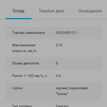
Огляд
Технічні дані
Оснащення
Торгове замовлення:
0452600121
Максимальная
210
скорость, км/ч:
Объем двигателя:
0
Разгон 1–100 км/ч, с.:
4,6
Салон:
чорний/коричневий
"Балао"
Тип топлива:
Електро