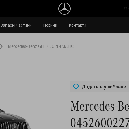
+38-
Запасні частини
Новини
Контакти
Mercedes-Benz GLE 450 d 4MATIC
Додати в улюблене
Mercedes-B
045260022