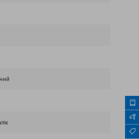
рний
лік