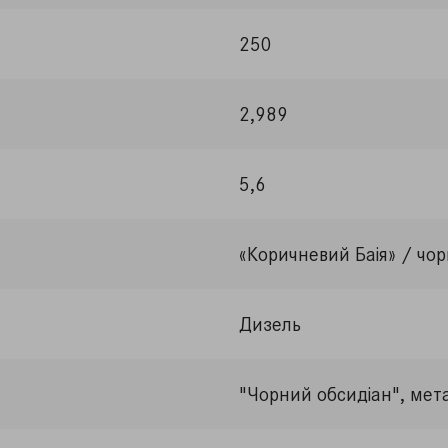
250
2,989
5,6
«Коричневий Баія» / чо
Дизель
"Чорний обсидіан", мета