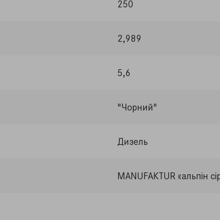
250
2,989
5,6
"Чорний"
Дизель
MANUFAKTUR «альпін сі