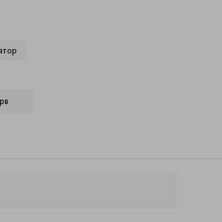
ятор
рв