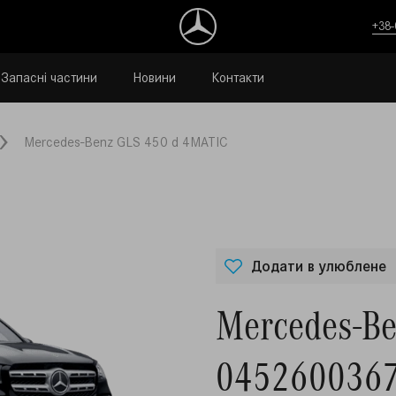
+38-
Запасні частини
Новини
Контакти
Mercedes-Benz GLS 450 d 4MATIC
Додати в улюблене
Mercedes-B
045260036