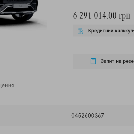
6 291 014.00 грн
Кредитний калькул
Запит на резе
щення
0452600367