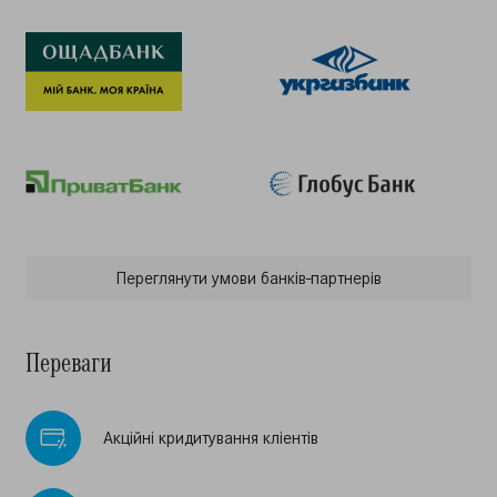
Переглянути умови банкiв-партнерiв
Переваги
Акцiйнi кридитування клiентiв