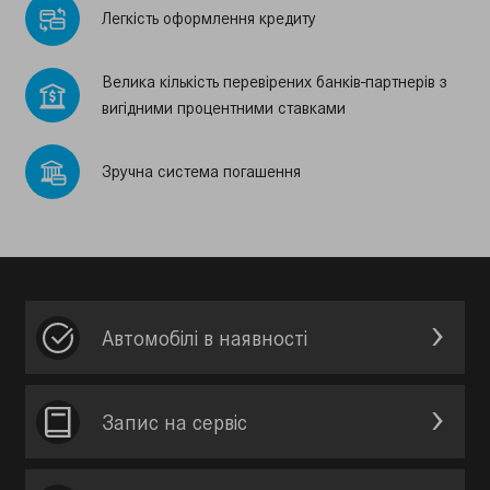
Легкiсть оформлення кредиту
Велика кiлькiсть перевiрених банкiв-партнерiв з
вигiдними процентними ставками
Зручна система погашення
Автомобілі в наявності
Запис на сервic