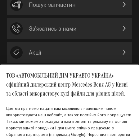
Пошук запчастин
Зв’язатись з нами
Акції
ТОВ «АВТОМОБІЛЬНИЙ ДІМ УКРАВТО УКРАЇНА» -
офіційний дилерський центр Mercedes-Benz AG у Києві
Вгору
та області використовує кукі-файли для різних цілей.
Цим ми прагнемо надати вам можливість найліпшим чином
використовувати наш вебсайт, а також постійно його покращувати.
Також ми можемо показувати вам контент та рекламу на основі
КНОПКА
користувацької поведінки і для цього спільно працюємо з
ЗВ'ЯЗКУ
обраними партнерами (наприклад Google). Через цих партнерів ви