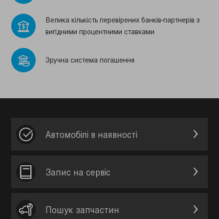
Велика кiлькiсть перевiрених банкiв-партнерiв з
вигiдними процентними ставками
Зручна система погашення
Автомобілі в наявності
Запис на сервic
Пошук запчастин