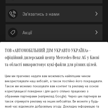
Зв’язатись з нами
Акції
ТОВ «АВТОМОБІЛЬНИЙ ДІМ УКРАВТО УКРАЇНА» -
офіційний дилерський центр Mercedes-Benz AG у Києві
Вгору
та області використовує кукі-файли для різних цілей.
Цим ми прагнемо надати вам можливість найліпшим чином
використовувати наш вебсайт, а також постійно його покращувати.
Також ми можемо показувати вам контент та рекламу на основі
КНОПКА
користувацької поведінки і для цього спільно працюємо з
ЗВ'ЯЗКУ
обраними партнерами (наприклад Google). Через цих партнерів ви
також отримуєте рекламу на інших вебсайтах. Ви можете у будь-
який час відкликати добровільну згоду. Докладну інформацію та