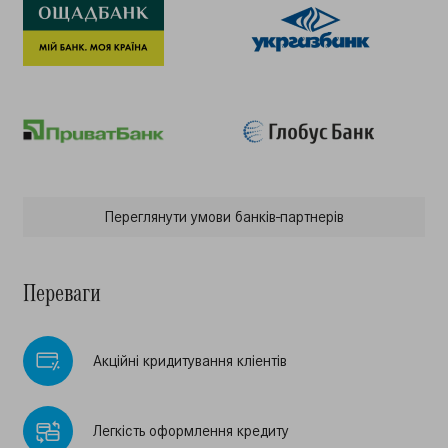
Переглянути умови банкiв-партнерiв
Переваги
Акцiйнi кридитування клiентiв
Легкiсть оформлення кредиту