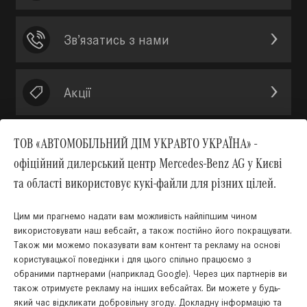
Зв’язатись з нами
Акції
ТОВ «АВТОМОБІЛЬНИЙ ДІМ УКРАВТО УКРАЇНА» -
офіційний дилерський центр Mercedes-Benz AG у Києві
Вгору
та області використовує кукі-файли для різних цілей.
Цим ми прагнемо надати вам можливість найліпшим чином
використовувати наш вебсайт, а також постійно його покращувати.
Також ми можемо показувати вам контент та рекламу на основі
КНОПКА
користувацької поведінки і для цього спільно працюємо з
ЗВ'ЯЗКУ
обраними партнерами (наприклад Google). Через цих партнерів ви
також отримуєте рекламу на інших вебсайтах. Ви можете у будь-
який час відкликати добровільну згоду. Докладну інформацію та