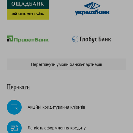
Переглянути умови банкiв-партнерiв
Переваги
Акцiйнi кридитування клiентiв
Легкiсть оформлення кредиту