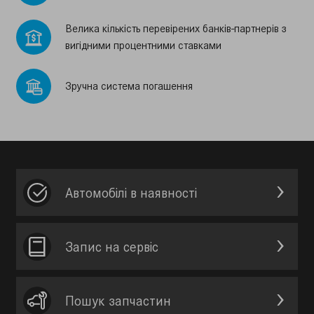
Велика кiлькiсть перевiрених банкiв-партнерiв з
вигiдними процентними ставками
Зручна система погашення
Автомобілі в наявності
Запис на сервic
Пошук запчастин