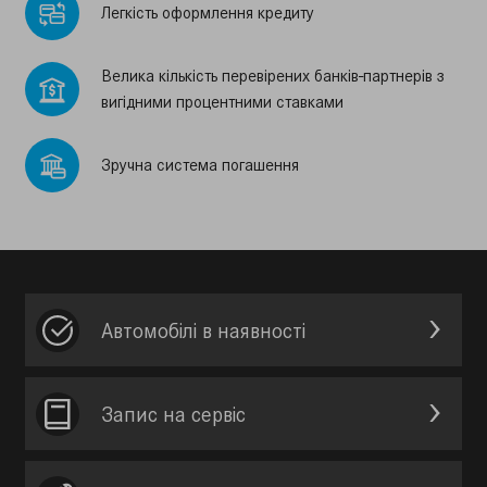
Легкiсть оформлення кредиту
Велика кiлькiсть перевiрених банкiв-партнерiв з
вигiдними процентними ставками
Зручна система погашення
Автомобілі в наявності
Запис на сервic