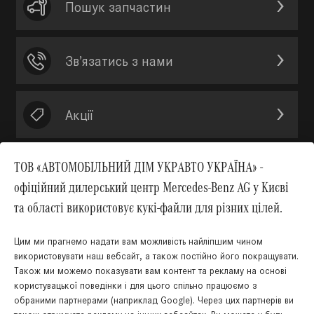
Пошук запчастин
Зв’язатись з нами
Акції
ТОВ «АВТОМОБІЛЬНИЙ ДІМ УКРАВТО УКРАЇНА» -
офіційний дилерський центр Mercedes-Benz AG у Києві
Вгору
та області використовує кукі-файли для різних цілей.
Цим ми прагнемо надати вам можливість найліпшим чином
використовувати наш вебсайт, а також постійно його покращувати.
Також ми можемо показувати вам контент та рекламу на основі
КНОПКА
користувацької поведінки і для цього спільно працюємо з
ЗВ'ЯЗКУ
обраними партнерами (наприклад Google). Через цих партнерів ви