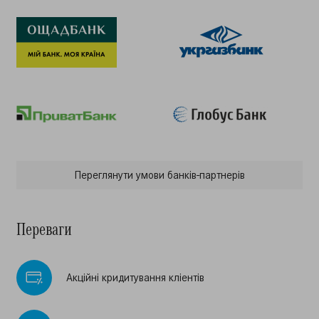
Переглянути умови банкiв-партнерiв
Переваги
Акцiйнi кридитування клiентiв