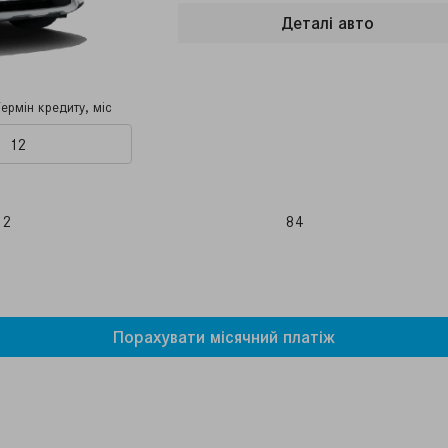
Деталi авто
Термін кредиту, міс
12
84
Порахувати мiсячний платiж