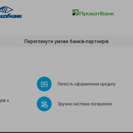
Переглянути умови банкiв-партнерiв
Легкiсть оформлення кредиту
рiв з
Зручна система погашення