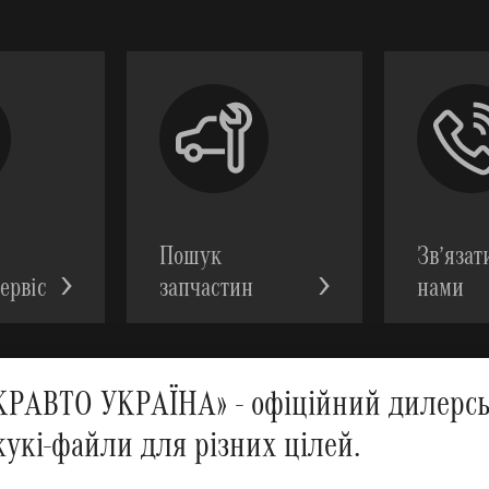
Пошук
Зв’язат
ервic
запчастин
нами
АВТО УКРАЇНА» - офіційний дилерськ
кукі-файли для різних цілей.