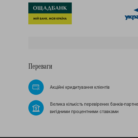
Переваги
Акцiйнi кридитування клiентiв
Велика кiлькiсть перевiрених банкiв-партне
вигiдними процентними ставками