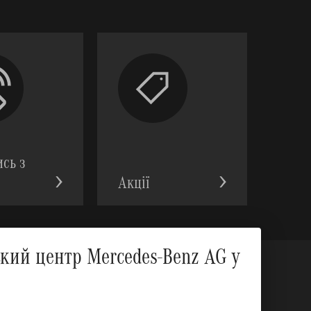
ись з
Акції
Вгору
ий центр Mercedes-Benz AG у