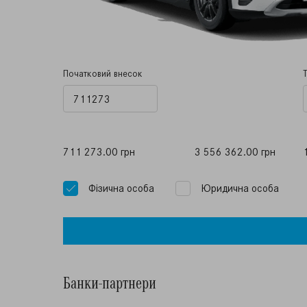
Початковий внесок
711 273.00 грн
3 556 362.00 грн
Фiзична особа
Юридична особа
Банки-партнери