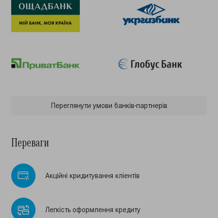
Переглянути умови банкiв-партнерiв
Переваги
Акцiйнi кридитування клiентiв
Легкiсть оформлення кредиту