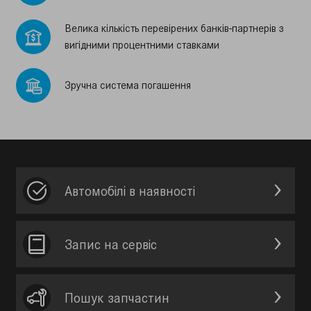
Велика кiлькiсть перевiрених банкiв-партнерiв з
вигiдними процентними ставками
Зручна система погашення
Автомобілі в наявності
Запис на сервic
Пошук запчастин