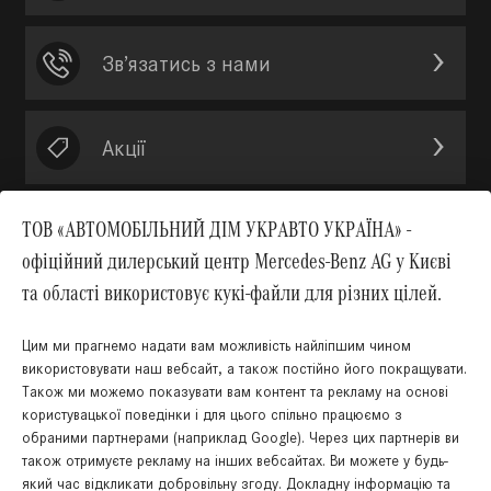
Зв’язатись з нами
Акції
ТОВ «АВТОМОБІЛЬНИЙ ДІМ УКРАВТО УКРАЇНА» -
офіційний дилерський центр Mercedes-Benz AG у Києві
Вгору
та області використовує кукі-файли для різних цілей.
Цим ми прагнемо надати вам можливість найліпшим чином
використовувати наш вебсайт, а також постійно його покращувати.
Також ми можемо показувати вам контент та рекламу на основі
КНОПКА
користувацької поведінки і для цього спільно працюємо з
ЗВ'ЯЗКУ
обраними партнерами (наприклад Google). Через цих партнерів ви
також отримуєте рекламу на інших вебсайтах. Ви можете у будь-
який час відкликати добровільну згоду. Докладну інформацію та