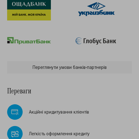
Переглянути умови банкiв-партнерiв
Переваги
Акцiйнi кридитування клiентiв
Легкiсть оформлення кредиту