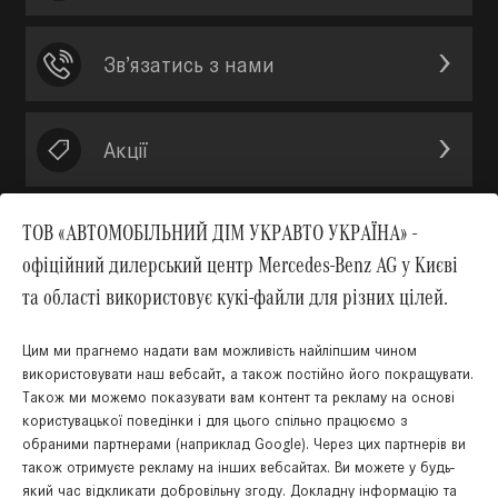
Зв’язатись з нами
Акції
ТОВ «АВТОМОБІЛЬНИЙ ДІМ УКРАВТО УКРАЇНА» -
офіційний дилерський центр Mercedes-Benz AG у Києві
Вгору
та області використовує кукі-файли для різних цілей.
Цим ми прагнемо надати вам можливість найліпшим чином
використовувати наш вебсайт, а також постійно його покращувати.
Також ми можемо показувати вам контент та рекламу на основі
КНОПКА
користувацької поведінки і для цього спільно працюємо з
ЗВ'ЯЗКУ
обраними партнерами (наприклад Google). Через цих партнерів ви
також отримуєте рекламу на інших вебсайтах. Ви можете у будь-
який час відкликати добровільну згоду. Докладну інформацію та