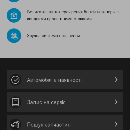
Велика кiлькiсть перевiрених банкiв-партнерiв з
вигiдними процентними ставками
Зручна система погашення
Автомобілі в наявності
Запис на сервic
Пошук запчастин