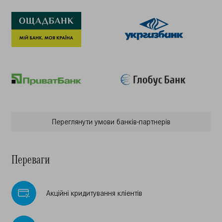
Переглянути умови банкiв-партнерiв
Переваги
Акцiйнi кридитування клiентiв