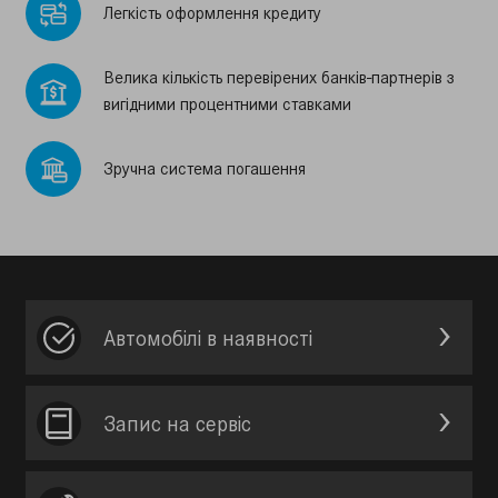
Легкiсть оформлення кредиту
Велика кiлькiсть перевiрених банкiв-партнерiв з
вигiдними процентними ставками
Зручна система погашення
Автомобілі в наявності
Запис на сервic