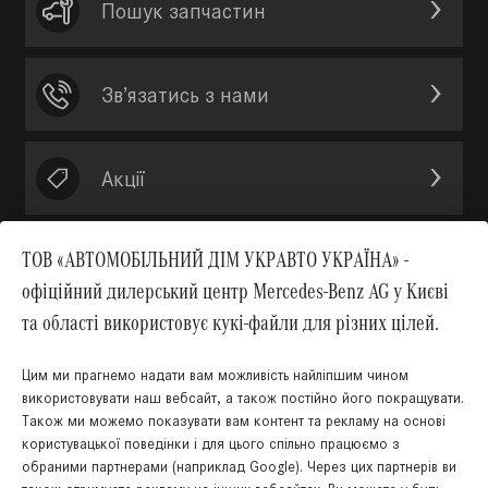
Пошук запчастин
Зв’язатись з нами
Акції
ТОВ «АВТОМОБІЛЬНИЙ ДІМ УКРАВТО УКРАЇНА» -
офіційний дилерський центр Mercedes-Benz AG у Києві
Вгору
та області використовує кукі-файли для різних цілей.
Цим ми прагнемо надати вам можливість найліпшим чином
використовувати наш вебсайт, а також постійно його покращувати.
Також ми можемо показувати вам контент та рекламу на основі
КНОПКА
користувацької поведінки і для цього спільно працюємо з
ЗВ'ЯЗКУ
обраними партнерами (наприклад Google). Через цих партнерів ви