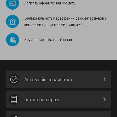
Легкiсть оформлення кредиту
Велика кiлькiсть перевiрених банкiв-партнерiв з
вигiдними процентними ставками
Зручна система погашення
Автомобілі в наявності
Запис на сервic