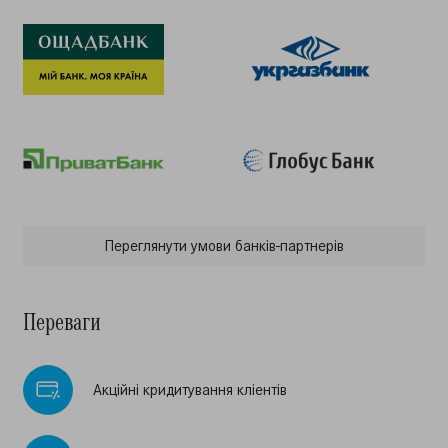
Переглянути умови банкiв-партнерiв
Переваги
Акцiйнi кридитування клiентiв