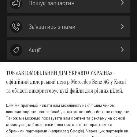
Пошук запчастин
Зв’язатись з нами
Акції
ТОВ «АВТОМОБІЛЬНИЙ ДІМ УКРАВТО УКРАЇНА» -
офіційний дилерський центр Mercedes-Benz AG у Києві
Вгору
та області використовує кукі-файли для різних цілей.
Цим ми прагнемо надати вам можливість найліпшим чином
використовувати наш вебсайт, а також постійно його покращувати.
Також ми можемо показувати вам контент та рекламу на основі
КНОПКА
користувацької поведінки і для цього спільно працюємо з
ЗВ'ЯЗКУ
обраними партнерами (наприклад Google). Через цих партнерів ви