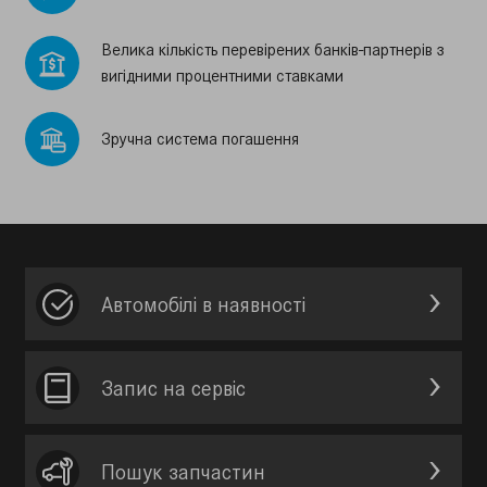
Велика кiлькiсть перевiрених банкiв-партнерiв з
вигiдними процентними ставками
Зручна система погашення
Автомобілі в наявності
Запис на сервic
Пошук запчастин