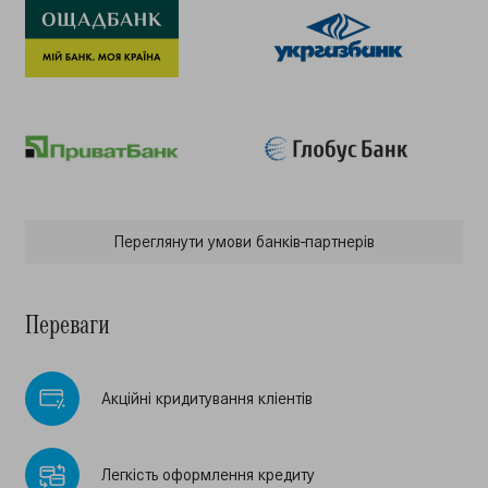
Переглянути умови банкiв-партнерiв
Переваги
Акцiйнi кридитування клiентiв
Легкiсть оформлення кредиту