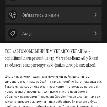
Зв’язатись з нами
Акції
ТОВ «АВТОМОБІЛЬНИЙ ДІМ УКРАВТО УКРАЇНА» -
офіційний дилерський центр Mercedes-Benz AG у Києві
Вгору
та області використовує кукі-файли для різних цілей.
Цим ми прагнемо надати вам можливість найліпшим чином
використовувати наш вебсайт, а також постійно його покращувати.
Також ми можемо показувати вам контент та рекламу на основі
КНОПКА
користувацької поведінки і для цього спільно працюємо з
ЗВ'ЯЗКУ
обраними партнерами (наприклад Google). Через цих партнерів ви
також отримуєте рекламу на інших вебсайтах. Ви можете у будь-
який час відкликати добровільну згоду. Докладну інформацію та