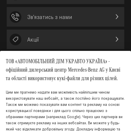
Зв’язатись з нами
Акції
ТОВ «АВТОМОБІЛЬНИЙ ДІМ УКРАВТО УКРАЇНА» -
офіційний дилерський центр Mercedes-Benz AG у Києві
Вгору
та області використовує кукі-файли для різних цілей.
Цим ми прагнемо надати вам можливість найліпшим чином
використовувати наш вебсайт, а також постійно його покращувати.
Також ми можемо показувати вам контент та рекламу на основі
КНОПКА
користувацької поведінки і для цього спільно працюємо з
ЗВ'ЯЗКУ
обраними партнерами (наприклад Google). Через цих партнерів ви
також отримуєте рекламу на інших вебсайтах. Ви можете у будь-
який час відкликати добровільну згоду. Докладну інформацію та