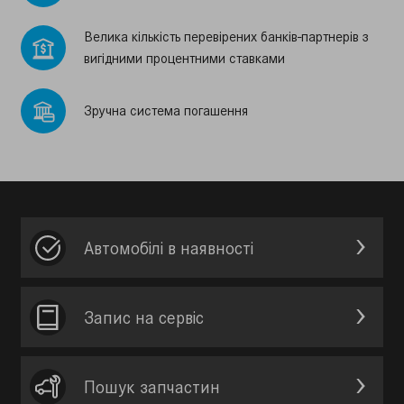
Велика кiлькiсть перевiрених банкiв-партнерiв з
вигiдними процентними ставками
Зручна система погашення
Автомобілі в наявності
Запис на сервic
Пошук запчастин