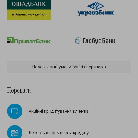
Переглянути умови банкiв-партнерiв
Переваги
Акцiйнi кридитування клiентiв
Легкiсть оформлення кредиту