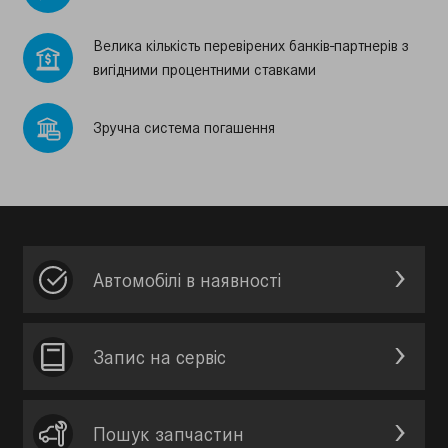
Велика кiлькiсть перевiрених банкiв-партнерiв з
вигiдними процентними ставками
Зручна система погашення
Автомобілі в наявності
Запис на сервic
Пошук запчастин