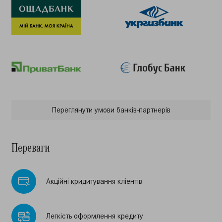
Переглянути умови банкiв-партнерiв
Переваги
Акцiйнi кридитування клiентiв
Легкiсть оформлення кредиту