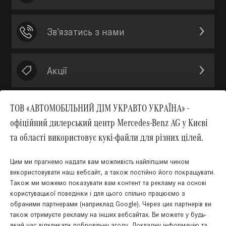
Зв’язатись з нами
Акції
ТОВ «АВТОМОБІЛЬНИЙ ДІМ УКРАВТО УКРАЇНА» -
офіційний дилерський центр Mercedes-Benz AG у Києві
Вгору
та області використовує кукі-файли для різних цілей.
Цим ми прагнемо надати вам можливість найліпшим чином
використовувати наш вебсайт, а також постійно його покращувати.
Також ми можемо показувати вам контент та рекламу на основі
КНОПКА
користувацької поведінки і для цього спільно працюємо з
ЗВ'ЯЗКУ
обраними партнерами (наприклад Google). Через цих партнерів ви
також отримуєте рекламу на інших вебсайтах. Ви можете у будь-
який час відкликати добровільну згоду. Докладну інформацію та