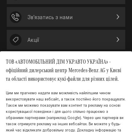
Зв’язатись з нами
Акції
ТОВ «АВТОМОБІЛЬНИЙ ДІМ УКРАВТО УКРАЇНА» -
офіційний дилерський центр Mercedes-Benz AG у Києві
Вгору
та області використовує кукі-файли для різних цілей.
Цим ми прагнемо надати вам можливість найліпшим чином
використовувати наш вебсайт, а також постійно його покращувати.
Також ми можемо показувати вам контент та рекламу на основі
КНОПКА
користувацької поведінки і для цього спільно працюємо з
ЗВ'ЯЗКУ
обраними партнерами (наприклад Google). Через цих партнерів ви
також отримуєте рекламу на інших вебсайтах. Ви можете у будь-
який час відкликати добровільну згоду. Докладну інформацію та