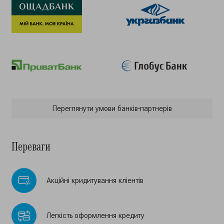
Переглянути умови банкiв-партнерiв
Переваги
Акцiйнi кридитування клiентiв
Легкiсть оформлення кредиту