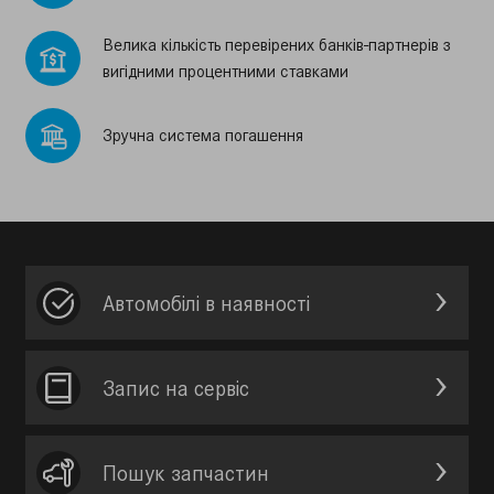
Велика кiлькiсть перевiрених банкiв-партнерiв з
вигiдними процентними ставками
Зручна система погашення
Автомобілі в наявності
Запис на сервic
Пошук запчастин