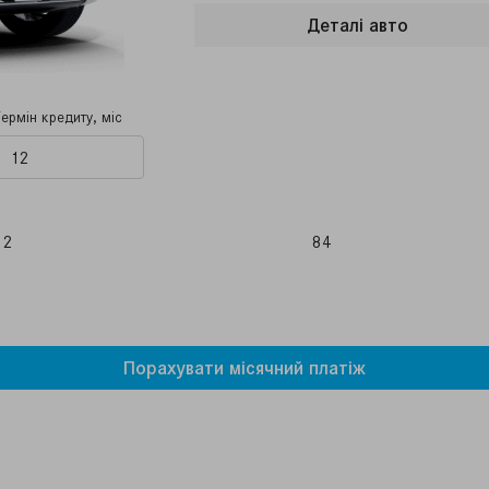
Деталi авто
Термін кредиту, міс
12
84
Порахувати мiсячний платiж