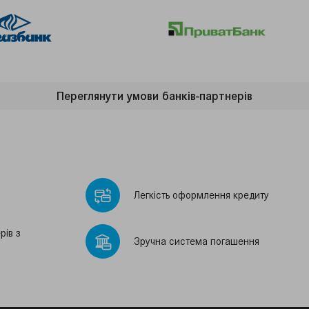
Переглянути умови банкiв-партнерiв
Легкiсть оформлення кредиту
рiв з
Зручна система погашення