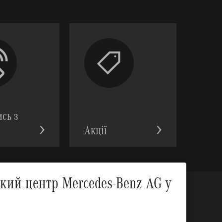
ись з
Акції
Вгору
ий центр Mercedes-Benz AG у