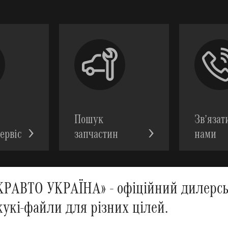
Пошук
Зв’язат
ервic
запчастин
нами
АВТО УКРАЇНА» - офіційний дилерськ
кукі-файли для різних цілей.