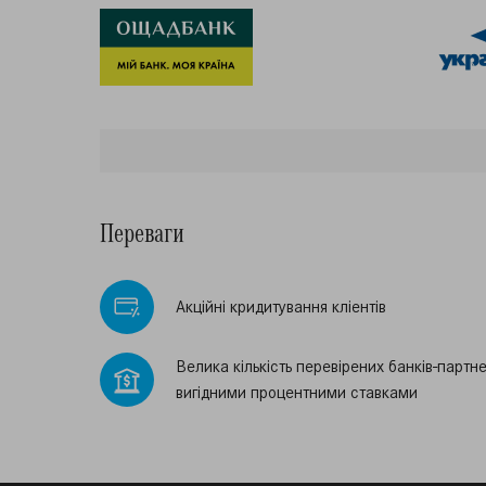
Переваги
Акцiйнi кридитування клiентiв
Велика кiлькiсть перевiрених банкiв-партне
вигiдними процентними ставками