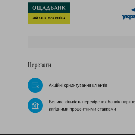
Переваги
Акцiйнi кридитування клiентiв
Велика кiлькiсть перевiрених банкiв-партне
вигiдними процентними ставками