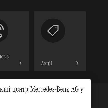
ись з
Акції
Вгору
ий центр Mercedes-Benz AG у