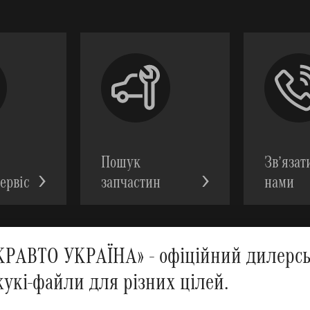
Пошук
Зв’язат
ервic
запчастин
нами
АВТО УКРАЇНА» - офіційний дилерськ
кукі-файли для різних цілей.