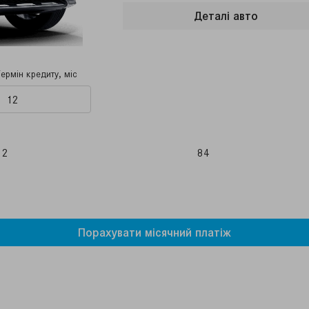
Деталi авто
Термін кредиту, міс
12
84
Порахувати мiсячний платiж