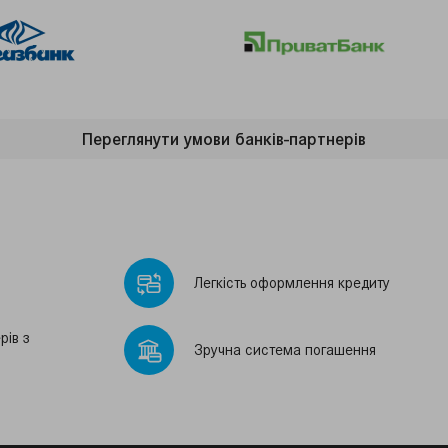
Переглянути умови банкiв-партнерiв
Легкiсть оформлення кредиту
рiв з
Зручна система погашення