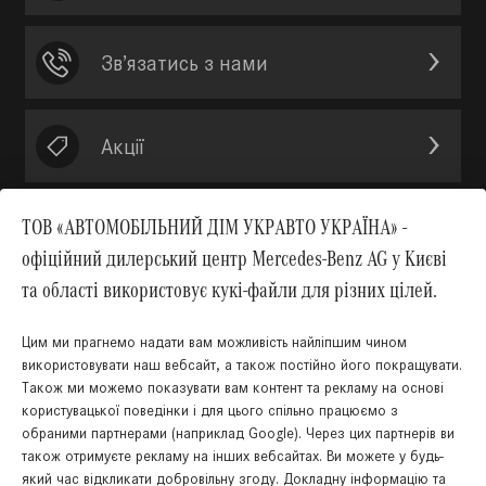
Зв’язатись з нами
Акції
ТОВ «АВТОМОБІЛЬНИЙ ДІМ УКРАВТО УКРАЇНА» -
офіційний дилерський центр Mercedes-Benz AG у Києві
Вгору
та області використовує кукі-файли для різних цілей.
Цим ми прагнемо надати вам можливість найліпшим чином
використовувати наш вебсайт, а також постійно його покращувати.
Також ми можемо показувати вам контент та рекламу на основі
КНОПКА
користувацької поведінки і для цього спільно працюємо з
ЗВ'ЯЗКУ
обраними партнерами (наприклад Google). Через цих партнерів ви
також отримуєте рекламу на інших вебсайтах. Ви можете у будь-
який час відкликати добровільну згоду. Докладну інформацію та