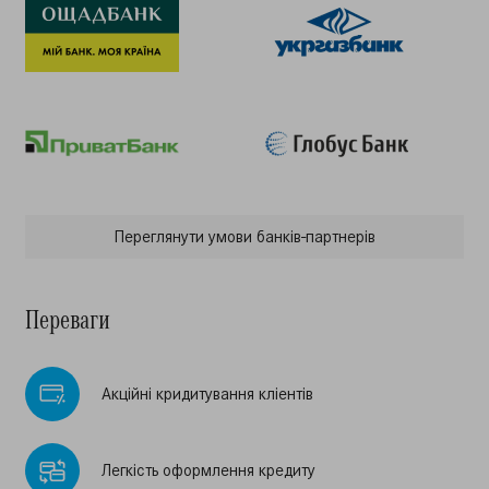
Переглянути умови банкiв-партнерiв
Переваги
Акцiйнi кридитування клiентiв
Легкiсть оформлення кредиту