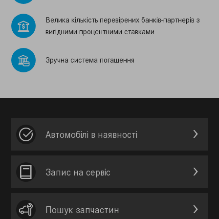
Велика кiлькiсть перевiрених банкiв-партнерiв з
вигiдними процентними ставками
Зручна система погашення
Автомобілі в наявності
Запис на сервic
Пошук запчастин