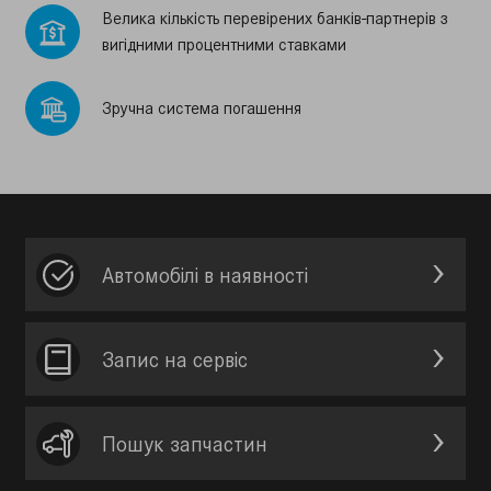
Велика кiлькiсть перевiрених банкiв-партнерiв з
вигiдними процентними ставками
Зручна система погашення
Автомобілі в наявності
Запис на сервic
Пошук запчастин