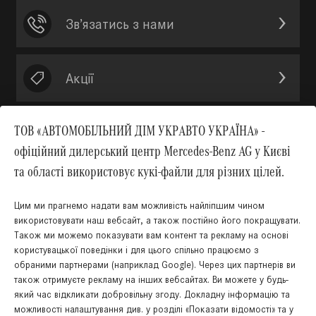
Зв’язатись з нами
Акції
ТОВ «АВТОМОБІЛЬНИЙ ДІМ УКРАВТО УКРАЇНА» -
офіційний дилерський центр Mercedes-Benz AG у Києві
Вгору
та області використовує кукі-файли для різних цілей.
Цим ми прагнемо надати вам можливість найліпшим чином
використовувати наш вебсайт, а також постійно його покращувати.
Також ми можемо показувати вам контент та рекламу на основі
користувацької поведінки і для цього спільно працюємо з
КНОПКА
ЗВ'ЯЗКУ
обраними партнерами (наприклад Google). Через цих партнерів ви
також отримуєте рекламу на інших вебсайтах. Ви можете у будь-
який час відкликати добровільну згоду. Докладну інформацію та
Українська
Російська
можливості налаштування див. у розділі «Показати відомості» та у