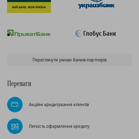
Переглянути умови банкiв-партнерiв
Переваги
Акцiйнi кридитування клiентiв
Легкiсть оформлення кредиту