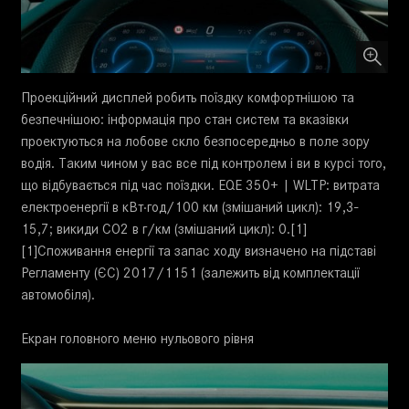
Проекційний дисплей робить поїздку комфортнішою та
безпечнішою: інформація про стан систем та вказівки
проектуються на лобове скло безпосередньо в поле зору
водія. Таким чином у вас все під контролем і ви в курсі того,
що відбувається під час поїздки. EQE 350+ | WLTP: витрата
електроенергії в кВт·год/100 км (змішаний цикл): 19,3-
15,7; викиди CO2 в г/км (змішаний цикл): 0.[1]
[1]Споживання енергії та запас ходу визначено на підставі
Регламенту (ЄС) 2017/1151 (залежить від комплектації
автомобіля).
Екран головного меню нульового рівня