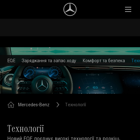
EQE
Заряджання та запас ходу
Комфорт та безпека
Техн
Mercedes-Benz
Технології
Технології
Новий EQE поєднує високі технології та розкіш.