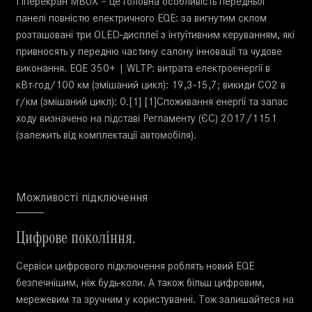
Гіперекран MBUX – це головна особливість передньої
панелі повністю електричного EQE: за вигнутим склом
розташовані три OLED-дисплеї з інтуїтивним керуванням, які
привносять у передню частину салону інновації та чудове
виконання. EQE 350+ | WLTP: витрата електроенергії в
кВт·год/100 км (змішаний цикл): 19,3-15,7; викиди CO2 в
г/км (змішаний цикл): 0.[1] [1]Споживання енергії та запас
ходу визначено на підставі Регламенту (ЄС) 2017/1151
(залежить від комплектації автомобіля).
Можливості підключення
Цифрове покоління.
Сервіси цифрового підключення роблять новий EQE
безпечнішим, ніж будь-коли. А також більш цифровим,
мережевим та зручним у користуванні. Тож залишайтеся на