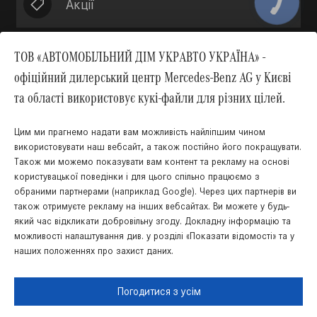
Акції
ТОВ «АВТОМОБІЛЬНИЙ ДІМ УКРАВТО УКРАЇНА» -
офіційний дилерський центр Mercedes-Benz AG у Києві
Вгору
та області використовує кукі-файли для різних цілей.
Цим ми прагнемо надати вам можливість найліпшим чином
використовувати наш вебсайт, а також постійно його покращувати.
Також ми можемо показувати вам контент та рекламу на основі
користувацької поведінки і для цього спільно працюємо з
обраними партнерами (наприклад Google). Через цих партнерів ви
також отримуєте рекламу на інших вебсайтах. Ви можете у будь-
який час відкликати добровільну згоду. Докладну інформацію та
Українська
Російська
можливості налаштування див. у розділі «Показати відомості» та у
наших положеннях про захист даних.
Правова інформація
Cookies
Захист даних
Мапа сайту
Погодитися з усім