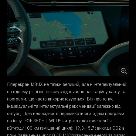
Гіперекран MBUX не тільки великий, але й інтелектуальний:
на одному рівні він показує одночасно навігаційну карту та
програми, що часто використовуються. Він пропонує
індивідуальні та інтелектуальні рекомендації залежно від
ситуації, без необхідності перемикатися з однієї програми
на іншу. EQE 350+ | WLTP: витрата електроенергії в
кВт·год/100 км (змішаний цикл): 19,3-15,7; викиди CO2 в
г/км (змішаний цикл): 0.[1] [1]Споживання енергії та запас