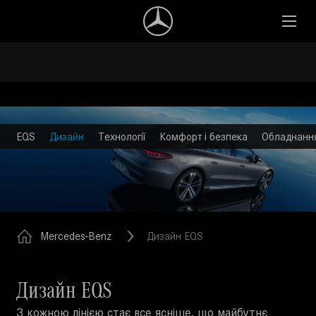
EQS
Дизайн
Технології
Комфорт і безпека
Обладнанн
Mercedes-Benz
Дизайн EQS
Дизайн EQS
З кожною лінією стає все ясніше, що майбутнє