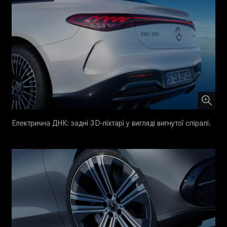
Електрична ДНК: задні 3D-ліхтарі у вигляді вигнутої спіралі.