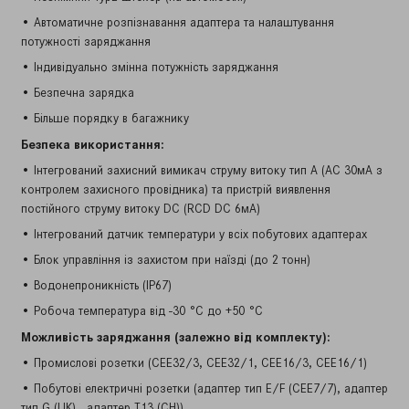
• Автоматичне розпізнавання адаптера та налаштування
потужності заряджання
• Індивідуально змінна потужність заряджання
• Безпечна зарядка
• Більше порядку в багажнику
Безпека використання:
• Інтегрований захисний вимикач струму витоку тип A (AC 30мA з
контролем захисного провідника) та пристрій виявлення
постійного струму витоку DC (RCD DC 6мA)
• Інтегрований датчик температури у всіх побутових адаптерах
• Блок управління із захистом при наїзді (до 2 тонн)
• Водонепроникність (IP67)
• Робоча температура від -30 °C до +50 °C
Можливість заряджання (залежно від комплекту):
• Промислові розетки (CEE32/3, CEE32/1, CEE16/3, CEE16/1)
• Побутові електричні розетки (адаптер тип E/F (CEE7/7), адаптер
тип G (UK) , адаптер T13 (CH))