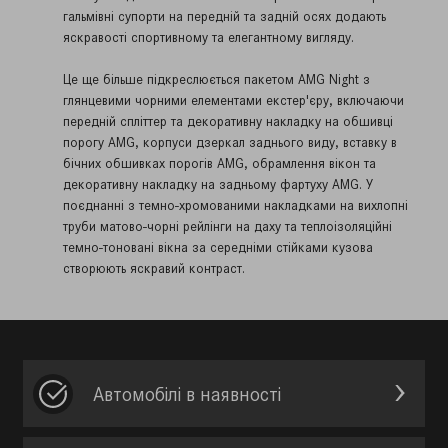
гальмівні супорти на передній та задній осях додають
яскравості спортивному та елегантному вигляду.
Це ще більше підкреслюється пакетом AMG Night з
глянцевими чорними елементами екстер'єру, включаючи
передній спліттер та декоративну накладку на обшивці
порогу AMG, корпуси дзеркал заднього виду, вставку в
бічних обшивках порогів AMG, обрамлення вікон та
декоративну накладку на задньому фартуху AMG. У
поєднанні з темно-хромованими накладками на вихлопні
труби матово-чорні рейлінги на даху та теплоізоляційні
темно-тоновані вікна за середніми стійками кузова
створюють яскравий контраст.
Автомобілі в наявності