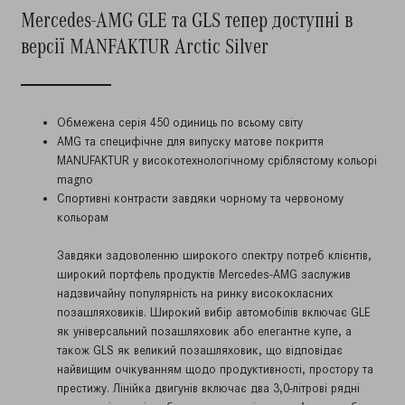
Mercedes-AMG GLE та GLS тепер доступні в
версії MANFAKTUR Arctic Silver
Обмежена серія 450 одиниць по всьому світу
AMG та специфічне для випуску матове покриття
MANUFAKTUR у високотехнологічному сріблястому кольорі
magno
Спортивні контрасти завдяки чорному та червоному
кольорам
Завдяки задоволенню широкого спектру потреб клієнтів,
широкий портфель продуктів Mercedes-AMG заслужив
надзвичайну популярність на ринку висококласних
позашляховиків. Широкий вибір автомобілів включає GLE
як універсальний позашляховик або елегантне купе, а
також GLS як великий позашляховик, що відповідає
найвищим очікуванням щодо продуктивності, простору та
престижу. Лінійка двигунів включає два 3,0-літрові рядні