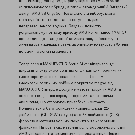
шестициліндрові турбодвигуни у варіантах «м’якого» або
«підключаючого» гібрида, а також легендарний 4,0-літровий
двигун AMG V8 бітурбо. Незалежно від вибору, цього
гарантує більш ніж достатню потужність для
неперевершеного водіння. Завдяки повністю
регульованому повному приводу AMG Performance 4MATIC+,
що входить до стандартної комплектації, забезпечується
оптимальне зчеплення навіть на слизьких поверхнях або для
поїздок по легкій місцевості.
Тепер версія MANUFAKTUR Arctic Silver відкриває ще
ширший спектр ексклюзивних опцій для цих престижних
високопродуктивних позашляховиків. З новим
високотехнологічним срібним покриттям magno від
MANUFAKTUR вперше доступне матове покриття AMG та
специфічне для цієї версії, з чорними та червоними
акцентами, що створюють привабливі контрасти.
Починається з багатоспицевих кованих дисків 22-
дюймового (GLE SUV та купе) або 23-дюймового (GLS)
формату з матовим чорним покриттям та червоними
фланцями. На ковпаках маточин коліс зображено логотип
AMG у поєднанні з елементами лаврового вінка. Червоні