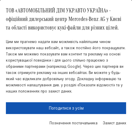
ТОВ «АВТОМОБІЛЬНИЙ ДІМ УКРАВТО УКРАЇНА» -
офіційний дилерський центр Mercedes-Benz AG у Києві
Вгору
та області використовує кукі-файли для різних цілей.
Цим ми прагнемо надати вам можливість найліпшим чином
використовувати наш вебсайт, а також постійно його покращувати.
Також ми можемо показувати вам контент та рекламу на основі
користувацької поведінки і для цього спільно працюємо з
обраними партнерами (наприклад Google). Через цих партнерів ви
також отримуєте рекламу на інших вебсайтах. Ви можете у будь-
який час відкликати добровільну згоду. Докладну інформацію та
Українська
Російська
КНОПКА
ЗВ'ЯЗКУ
можливості налаштування див. у розділі «Показати відомості» та у
наших положеннях про захист даних.
Правова інформація
Cookies
Захист даних
Мапа сайту
Погодитися з усім
Позначення постачальника
Захист даних
Запис на сервic
Пошук запчастин
Акції
Зв’язатись з нами