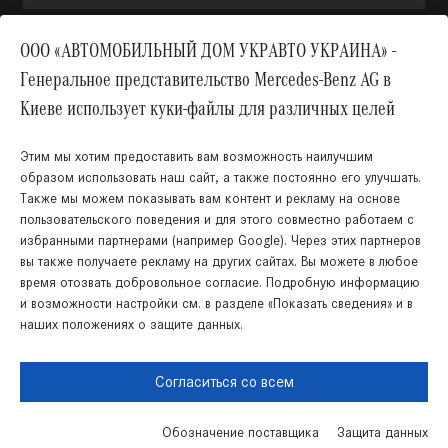
ООО «АВТОМОБИЛЬНЫЙ ДОМ УКРАВТО УКРАИНА» -
Генеральное представительство Mercedes-Benz AG в
Вверх
Киеве использует куки-файлы для различных целей
Этим мы хотим предоставить вам возможность наилучшим
образом использовать наш сайт, а также постоянно его улучшать.
Также мы можем показывать вам контент и рекламу на основе
пользовательского поведения и для этого совместно работаем с
избранными партнерами (например Google). Через этих партнеров
КНОПКА
вы также получаете рекламу на других сайтах. Вы можете в любое
ЗВ'ЯЗКУ
время отозвать добровольное согласие. Подробную информацию
Украинский
Русский
и возможности настройки см. в разделе «Показать сведения» и в
наших положениях о защите данных.
Правовая информация
Cookies
Защита данных
Карта сайта
Согласиться со всем
Обозначение поставщика
Защита данных
Запись на сервиc
Поиск запчастей
Акции
Связаться с нами