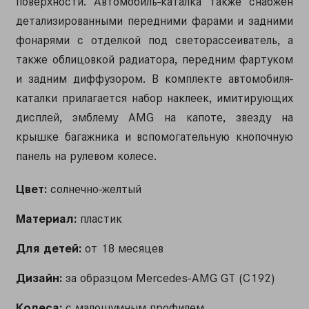
поверхности. Автомобиль-каталка также снабжен
детализированными передними фарами и задними
фонарями с отделкой под светорассеиватель, а
также облицовкой радиатора, передним фартуком
и задним диффузором. В комплекте автомобиля-
каталки прилагается набор наклеек, имитирующих
дисплей, эмблему AMG на капоте, звезду на
крышке багажника и вспомогательную кнопочную
панель на рулевом колесе.
Цвет:
солнечно-желтый
Материал:
пластик
Для детей:
от 18 месяцев
Дизайн:
за образцом Mercedes-AMG GT (C192)
Колеса:
с малошумным профилем