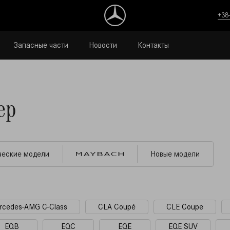
+38
Запасные части
Новости
Контакты
ер
ческие модели
Новые модели
rcedes-AMG C-Class
CLA Coupé
CLE Coupe
EQB
EQC
EQE
EQE SUV