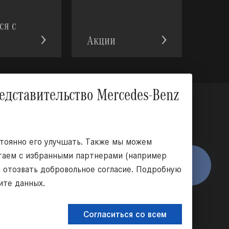
ся с
Акции
Вверх
тавительство Mercedes-Benz
оциальных сетях:
стоянно его улучшать. Также мы можем
отаем с избранными партнерами (например
КНОПКА
я отозвать добровольное согласие. Подробную
ЗВ'ЯЗКУ
ите данных.
Согласиться со всем