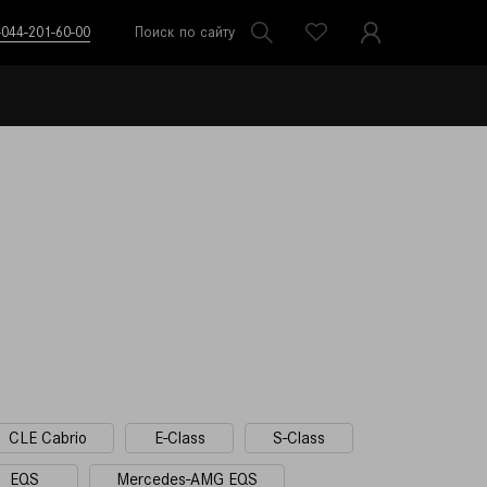
-044-201-60-00
Поиск по сайту
CLE Cabrio
E-Class
S-Class
EQS
Mercedes-AMG EQS