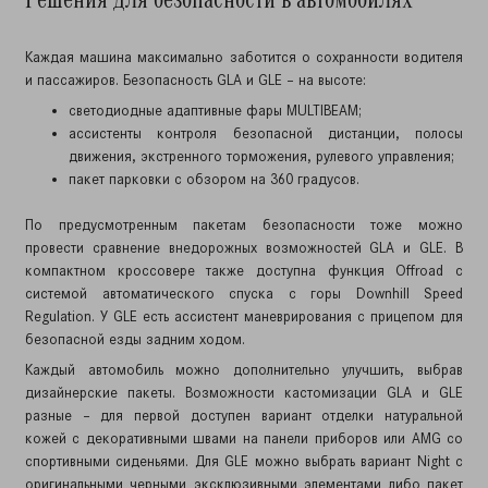
Каждая машина максимально заботится о сохранности водителя
и пассажиров. Безопасность GLA и GLE – на высоте:
светодиодные адаптивные фары MULTIBEAM;
ассистенты контроля безопасной дистанции, полосы
движения, экстренного торможения, рулевого управления;
пакет парковки с обзором на 360 градусов.
По предусмотренным пакетам безопасности тоже можно
провести сравнение внедорожных возможностей GLA и GLE. В
компактном кроссовере также доступна функция Offroad с
системой автоматического спуска с горы Downhill Speed
Regulation. У GLE есть ассистент маневрирования с прицепом для
безопасной езды задним ходом.
Каждый автомобиль можно дополнительно улучшить, выбрав
дизайнерские пакеты. Возможности кастомизации GLA и GLE
разные – для первой доступен вариант отделки натуральной
кожей с декоративными швами на панели приборов или AMG со
спортивными сиденьями. Для GLE можно выбрать вариант Night с
оригинальными черными эксклюзивными элементами либо пакет