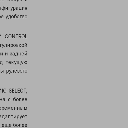
нфигурация
е удобство
DY CONTROL
гулировкой
ей и задней
од текущую
ы рулевого
IC SELECT,
на с более
переменным
адаптирует
и еще более