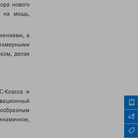
ора нового
т на мощь,
нениями, а
ехмерными
ком, делая
C-Класса и
вационный
знообразным
намичное,