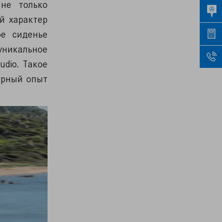
не только
й характер
ое сиденье
никальное
udio. Такое
ерный опыт