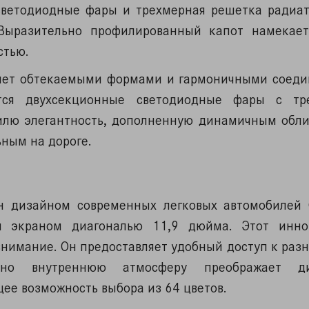
 светодиодные фары и трехмерная решетка радиат
Выразительно профилированный капот намекае
стью.
тляет обтекаемыми формами и гармоничными соеди
тся двухсекционные светодиодные фары с тр
илю элегантность, дополненную динамичным обли
ьным на дороге.
н дизайном современных легковых автомобилей 
м экраном диагональю 11,9 дюйма. Этот инно
внимание. Он предоставляет удобный доступ к ра
ьно внутреннюю атмосферу преображает ди
ее возможность выбора из 64 цветов.