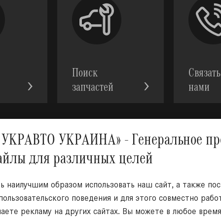
Поиск
Связать
запчастей
нами
АВТО УКРАИНА» - Генеральное предс
файлы для различных целей
Мы в с
 наилучшим образом использовать наш сайт, а также по
 пользовательского поведения и для этого совместно раб
чаете рекламу на других сайтах. Вы можете в любое врем