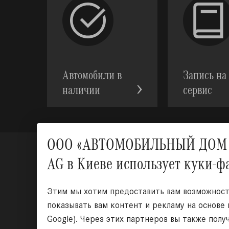
Автомобили в
Запись на
наличии
сервис
ООО «АВТОМОБИЛЬНЫЙ ДОМ УКР
AG в Киеве использует куки-
Этим мы хотим предоставить вам возможность
показывать вам контент и рекламу на основе
Google). Через этих партнеров вы также полу