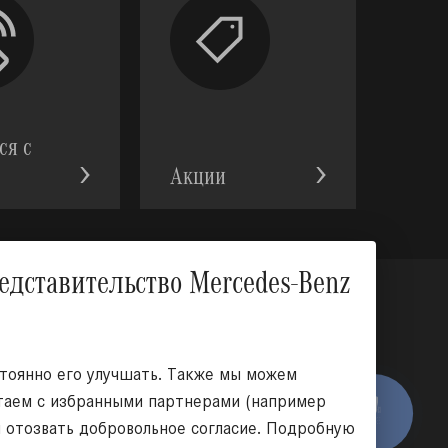
ся с
Акции
Вверх
тавительство Mercedes-Benz
оциальных сетях:
стоянно его улучшать. Также мы можем
отаем с избранными партнерами (например
я отозвать добровольное согласие. Подробную