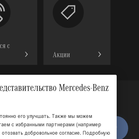
ся с
Акции
Вверх
тавительство Mercedes-Benz
оциальных сетях:
стоянно его улучшать. Также мы можем
отаем с избранными партнерами (например
я отозвать добровольное согласие. Подробную