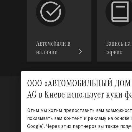
Автомобили в
Запись на
наличии
сервис
ООО «АВТОМОБИЛЬНЫЙ ДОМ УКР
AG в Киеве использует куки-
Этим мы хотим предоставить вам возможность
показывать вам контент и рекламу на основе
Google). Через этих партнеров вы также полу