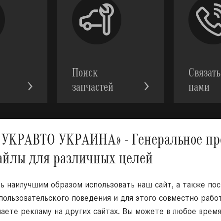
Поиск
Связать
запчастей
нами
АВТО УКРАИНА» - Генеральное предс
файлы для различных целей
Мы в с
 наилучшим образом использовать наш сайт, а также по
 пользовательского поведения и для этого совместно раб
чаете рекламу на других сайтах. Вы можете в любое врем