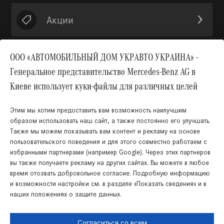
Акции
ООО «АВТОМОБИЛЬНЫЙ ДОМ УКРАВТО УКРАИНА» -
Генеральное представительство Mercedes-Benz AG в
Вверх
Киеве использует куки-файлы для различных целей
Этим мы хотим предоставить вам возможность наилучшим
образом использовать наш сайт, а также постоянно его улучшать.
Также мы можем показывать вам контент и рекламу на основе
пользовательского поведения и для этого совместно работаем с
избранными партнерами (например Google). Через этих партнеров
вы также получаете рекламу на других сайтах. Вы можете в любое
время отозвать добровольное согласие. Подробную информацию
КНОПКА
Украинский
Русский
ЗВ'ЯЗКУ
и возможности настройки см. в разделе «Показать сведения» и в
наших положениях о защите данных.
Правовая информация
Cookies
Защита данных
Карта сайта
Согласиться со всем