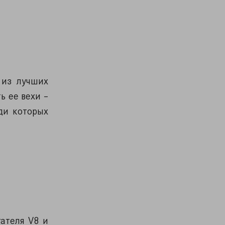
 из лучших
ь ее вехи –
ди которых
гателя V8 и