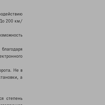
оздействию
 До 200 км/
озможность
 благодаря
ектронного
рота. Не в
тановки, а
ся степень