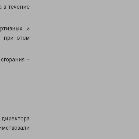
а в течение
ортивных и
и при этом
сгорания –
директора
имствовали