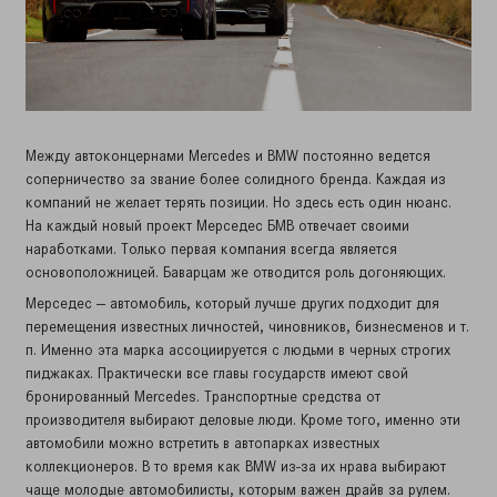
Между автоконцернами Mercedes и BMW постоянно ведется
соперничество за звание более солидного бренда. Каждая из
компаний не желает терять позиции. Но здесь есть один нюанс.
На каждый новый проект Мерседес БМВ отвечает своими
наработками. Только первая компания всегда является
основоположницей. Баварцам же отводится роль догоняющих.
Мерседес — автомобиль, который лучше других подходит для
перемещения известных личностей, чиновников, бизнесменов и т.
п. Именно эта марка ассоциируется с людьми в черных строгих
пиджаках. Практически все главы государств имеют свой
бронированный Mercedes. Транспортные средства от
производителя выбирают деловые люди. Кроме того, именно эти
автомобили можно встретить в автопарках известных
коллекционеров. В то время как BMW из-за их нрава выбирают
чаще молодые автомобилисты, которым важен драйв за рулем.