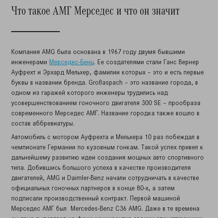
Что такое АМГ Мерседес и что он значит
Компания AMG была основана в 1967 году двумя бывшими
инженерами
Мерседес-Бенц
. Ее создателями стали Ганс Вернер
Ауфрехт и Эрхард Мельхер, фамилии которых – это и есть первые
буквы в названии бренда. Großaspach – это название города, в
одном из гаражей которого инженеры трудились над
усовершенствованием гоночного двигателя 300 SE – прообраза
современного Мерседес АМГ. Название городка также вошло в
состав аббревиатуры.
Автомобиль с мотором Ауфрехта и Мельхера 10 раз побеждал в
чемпионате Германии по кузовным гонкам. Такой успех привел к
дальнейшему развитию идеи создания мощных авто спортивного
типа. Добившись большого успеха в качестве производителя
двигателей, AMG и Daimler-Benz начали сотрудничать в качестве
официальных гоночных партнеров в конце 80-х, а затем
подписали производственный контракт. Первой машиной
Мерседес АМГ был Mercedes-Benz C36 AMG. Даже в те времена