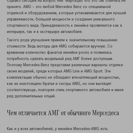
Однако сегодня на вопрос АМГ Мерседес что это так отвечать не
принято. AMG – это любой Mercedes Benz со специальной
отделкой и оборудованием, которые устанавливаются для лучшей
управляемости, большей мощности и создания уникального
спортивного вида. Принадлежность к линейке проявляется как в
интерьере, так и в экстерьере автомобиля.
Такого рода улучшения привели к значительному повышению
стоимости. Ведь моторы для AMG собираются вручную. Со
временем количество фанатов линейки росло и появилась
потребность сделать модельный ряд АМГ более доступным.
Поэтому Mercedes-Benz представил различные варианты отделки
своих моделей, среди которых AMG Line и AMG Sport. Эти
комплектации обычно не обладают впечатляющей мощностью,
как их «настоящие» братья и сестры AMG, но они выглядят
соответствующе, повторяя стиль спортивного автомобиля и имея
ряд дополнительных опций.
Чем отличается АМГ от обычного Мерседеса
Как и у всех автомобилей, у линейки Mercedes-AMG есть