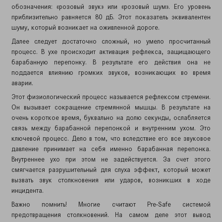
обозначения: «розовый звук» или «розовый шум». Его уровень
приблизительно равняется 80 дБ. Этот показатель эквивалентен
шуму, который возникает на оживленной дороге.
Далее следует достаточно сложный, но умело просчитанный
процесс. В ухе происходит активация рефлекса, защищающего
барабанную перепонку. В результате его действия она не
поддается влиянию громких звуков, возникающих во время
аварии.
Этот физиологический процесс называется рефлексом стремени.
Он вызывает сокращение стремянной мышцы. В результате на
очень короткое время, буквально на долю секунды, ослабляется
связь между барабанной перепонкой и внутренним ухом. Это
ключевой процесс. Дело в том, что вследствие его все звуковое
давление принимает на себя именно барабанная перепонка.
Внутреннее ухо при этом не задействуется. За счет этого
смягчается разрушительный для слуха эффект, который может
вызвать звук столкновения или ударов, возникших в ходе
инцидента.
Важно помнить! Многие считают Pre-Safe системой
предотвращения столкновений. На самом деле этот вывод