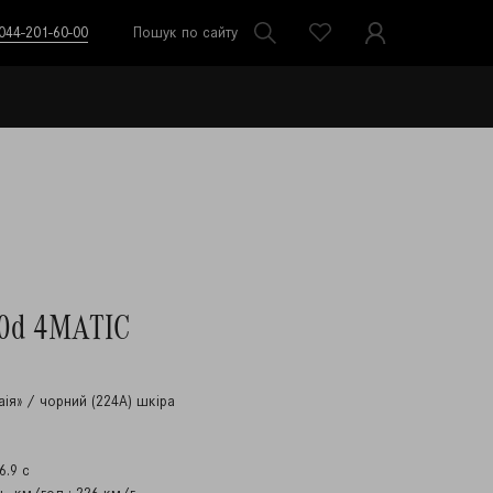
044-201-60-00
Пошук по сайту
0d 4MATIC
аія» / чорний (224A) шкіра
6.9 с