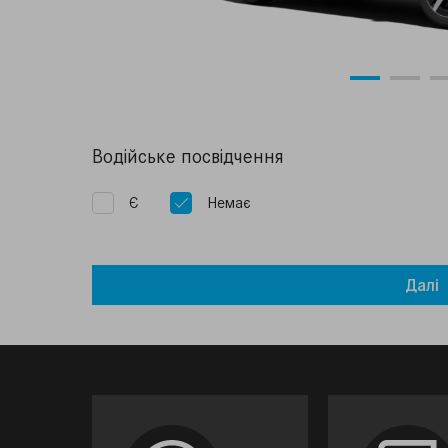
Водiйське посвiдчення
Є
Немає
Далi