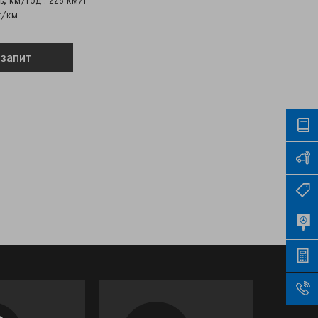
, км/год : 226 км/г
г/км
 запит