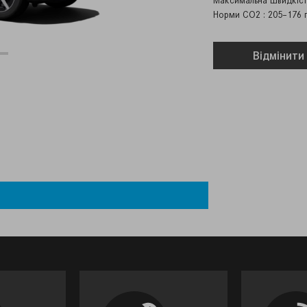
Максимальна швидкість
Норми СО2 : 205–176 
Вiдмiнити