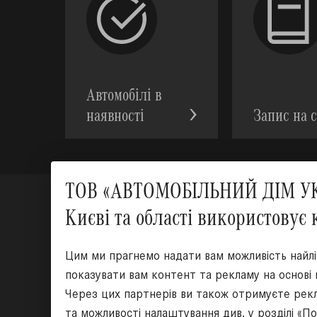
Автомобілі в
наявності
Запис на с
ТОВ «АВТОМОБІЛЬНИЙ ДІМ УКР
Києві та області використовує 
Цим ми прагнемо надати вам можливість найл
показувати вам контент та рекламу на основі
Через цих партнерів ви також отримуєте рекл
та можливості налаштування див. у розділі «П