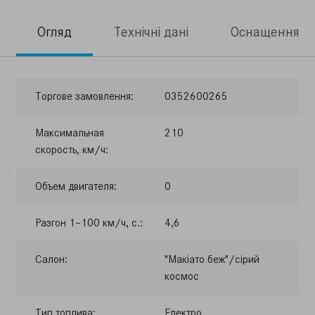
Огляд
Технічні дані
Оснащення
Торгове замовлення:
0352600265
Максимальная
210
скорость, км/ч:
Объем двигателя:
0
Разгон 1–100 км/ч, с.:
4,6
Салон:
"Макіато беж"/сірий
космос
Тип топлива:
Електро