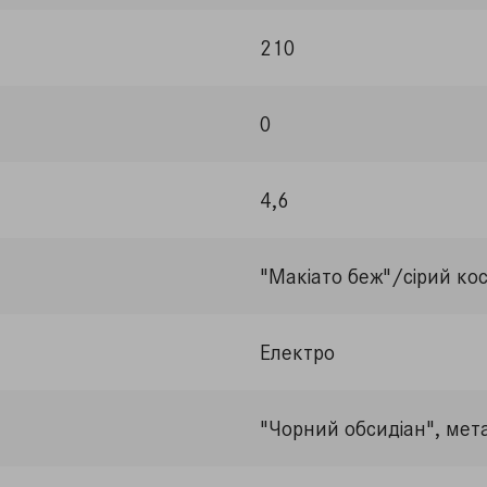
210
0
4,6
"Макіато беж"/сірий ко
Електро
"Чорний обсидіан", мета