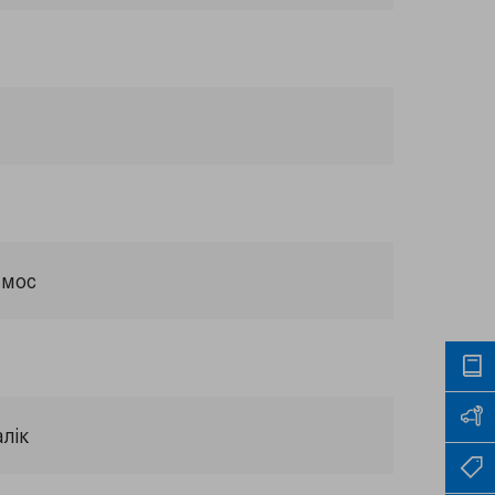
смос
лік