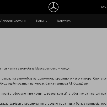
+38-
Запасні частини
Новини
Контакти
при купівлі автомобілів Мерседес-Бенц у кредит.
позицію на автомобіль за допомогою кредитного калькулятора. Спочатку в
 буде здійснюватися на умовах банка-партнера АТ Ощадбанк.
язані з оформленням кредиту, разові комісії та обов’язкові платежі при р
ьтацію фахівця з кредитування стосовно умов інших банків-партнерів, роз