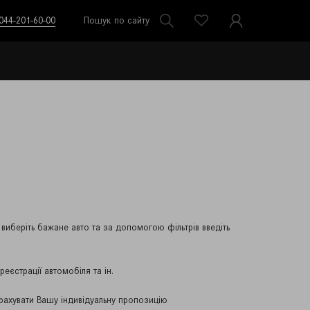
044-201-60-00
Пошук по сайту
иберіть бажане авто та за допомогою фільтрів введіть
еєстрації автомобіля та ін.
рахувати Вашу індивідуальну пропозицію