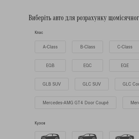
Виберiть авто для розрахунку щомісячно
Клас
A-Class
B-Class
C-Class
EQB
EQC
EQE
GLB SUV
GLC SUV
GLC Co
Mercedes-AMG GT4 Door Coupé
Mer
Кузов