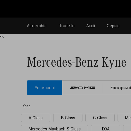
Автомобілі
Trade-In
Акції
Сервіс
">
Mercedes-Benz Купе
Уci моделi
Електричні
Клас
A-Class
B-Class
C-Class
Me
Mercedes-Maybach S-Class
EQA