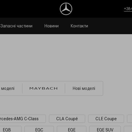
+38-
Запасні частини
Новини
Контакти
 моделі
Нові моделі
rcedes-AMG C-Class
CLA Coupé
CLE Coupe
EQB
EQC
EQE
EQE SUV