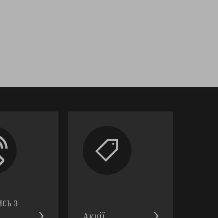
ись з
Акції