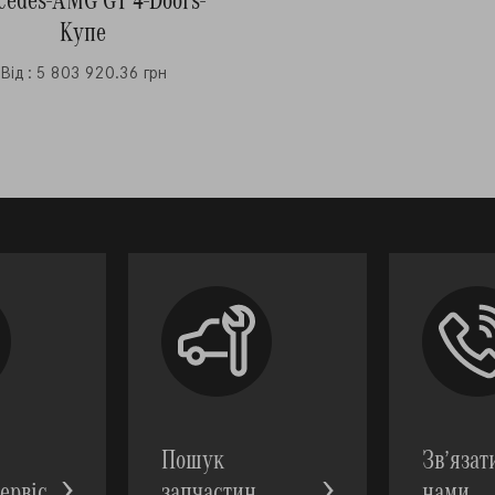
Купе
Від : 5 803 920.36 грн
Пошук
Зв’язат
ервic
запчастин
нами