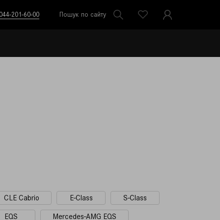
044-201-60-00
Пошук по сайту
CLE Cabrio
E-Class
S-Class
EQS
Mercedes-AMG EQS